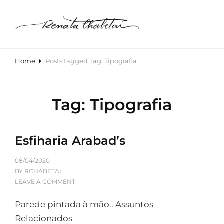
RENATA CHABETAI AQUARELA –
CURSO DE AQUARELA ONLINE
Renata Chabetai Aquarela Para Casamentos E Curso De Aquarela
Online
Home
Posts tagged
Tag:
Tipografia
Tag:
Tipografia
Esfiharia Arabad’s
08/04/2020
BY
RCHABETAI
LEAVE A COMMENT
Parede pintada à mão.. Assuntos
Relacionados