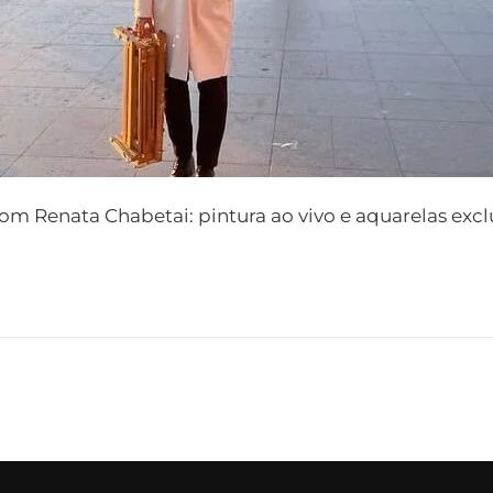
m Renata Chabetai: pintura ao vivo e aquarelas exclu