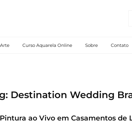
 CURSO DE AQUARELA ONLINE
ine
Arte
Curso Aquarela Online
Sobre
Contato
g:
Destination Wedding Bra
 Pintura ao Vivo em Casamentos de