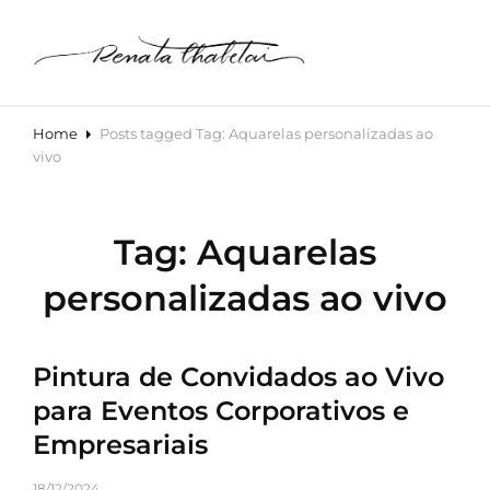
RENATA CHABETAI AQUARELA –
CURSO DE AQUARELA ONLINE
Renata Chabetai Aquarela Para Casamentos E Curso De Aquarela
Online
Home
Posts tagged
Tag:
Aquarelas personalizadas ao
vivo
Tag:
Aquarelas
personalizadas ao vivo
Pintura de Convidados ao Vivo
para Eventos Corporativos e
Empresariais
18/12/2024